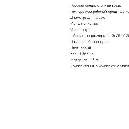
Рабочая среда: сточные воды.
Температура рабочей среды: до +
Диаметр: Дн 110 мм.
Исполнение: в/к.
Угол: 45 гр.
Габаритные размеры: 250x288x12
Давление: безнапорное.
Цвет: серый.
Вес: 0,368 кг.
Материал: PP-H.
Комплектация: в комплекте с упло