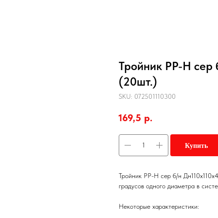
Тройник PP-H сер 
(20шт.)
SKU:
072501110300
169,5
р.
Купить
Тройник PP-H сер б/н Дн110х110х4
градусов одного диаметра в сист
Некоторые характеристики: