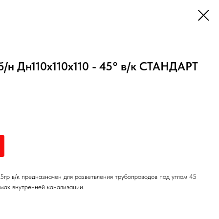
б/н Дн110х110х110 - 45° в/к СТАНДАРТ
5гр в/к предназначен для разветвления трубопроводов под углом 45
емах внутренней канализации.