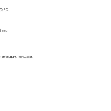
70 °C.
8 мм.
тнительными кольцами.