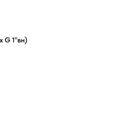
х G 1"вн)