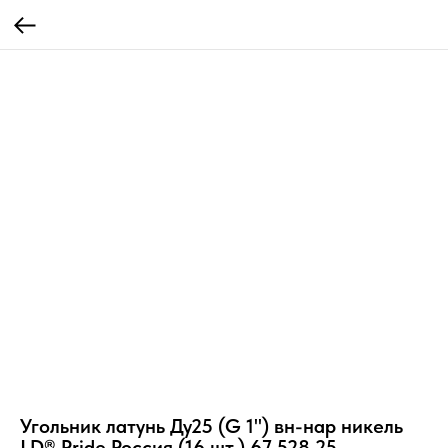
Угольник латунь Ду25 (G 1") вн-нар никель
LD® Pride Россия (16 шт.) 67.528.25