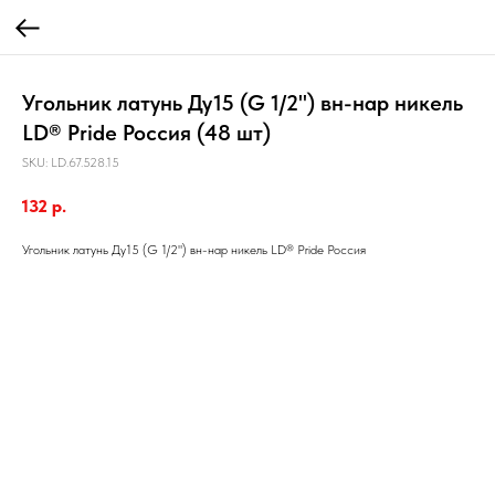
Угольник латунь Ду15 (G 1/2") вн-нар никель
LD® Pride Россия (48 шт)
SKU:
LD.67.528.15
132
р.
Угольник латунь Ду15 (G 1/2") вн-нар никель LD® Pride Россия