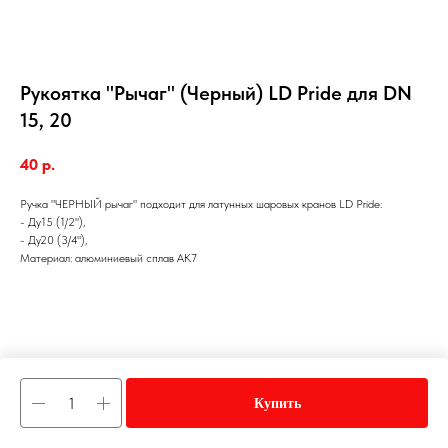
Рукоятка "Рычаг" (Черный) LD Pride для DN
15, 20
40
р.
Ручка "ЧЕРНЫЙ рычаг" подходит для латунных шаровых кранов LD Pride:
- Ду15 (1/2"),
- Ду20 (3/4"),
Материал: алюминиевый сплав АК7
Купить