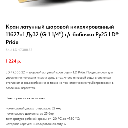
Кран латунный шаровой никелированный
11б27п1 Ду32 (G 1 1/4") г/г бабочка Ру25 LD®
Pride
SKU:
LD 47.300.32
1 224
р.
LD 47.300.32 — шаровой латунный кран серии LD Pride. Предназначен для
управления потоками жидких сред, в том числе питьевой воды, в системах
отопления и водоснабжения, а также на технологических трубопроводах и в
различных агрегатах.
Некоторые характеристики:
номинальный диаметр прохода: 32 мм;
номинальное давление: до 25 бар;
температура рабочей среды: от -20 °С до +150 °С;
материал корпуса: никелированная латунь;