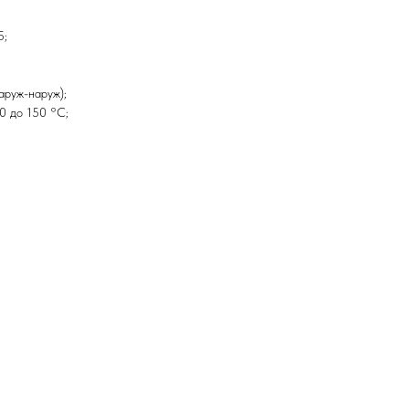
5;
аруж-наруж);
0 до 150 °С;