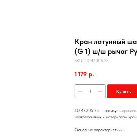
Кран латунный ша
(G 1) ш/ш рычаг Ру
SKU:
LD 47.305.25
1 179
р.
Купить
LD 47.305.25 — артикул шарового 
неагрессивных к материалам крана
Основные характеристики: