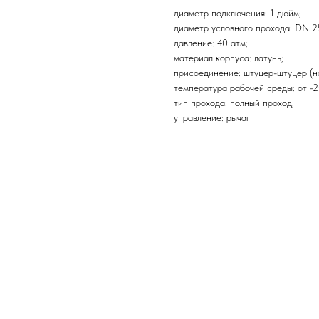
диаметр подключения: 1 дюйм;
диаметр условного прохода: DN 2
давление: 40 атм;
материал корпуса: латунь;
присоединение: штуцер-штуцер (н
температура рабочей среды: от -2
тип прохода: полный проход;
управление: рычаг