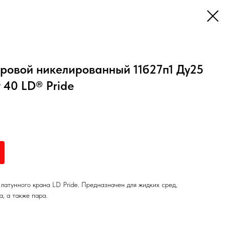
ровой никелированный 11б27п1 Ду25
 40 LD® Pride
латунного крана LD Pride. Предназначен для жидких сред,
, а также пара.