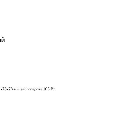
ий
х78х78 мм, теплоотдача 105 Вт