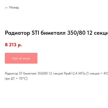
Назад
Радиатор STI биметалл 350/80 12 секц
8 213
р.
Out of stock
Радиатор ST биметалл 350/80 12 секций Рраб=2,4 МПа (1 секция = 410
при ∆T = 70°C)