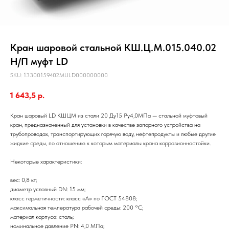
Кран шаровой стальной КШ.Ц.М.015.040.02
Н/П муфт LD
SKU:
13300159402MULD000000000
1 643,5
р.
Кран шаровый LD КШЦМ из стали 20 Ду15 Ру4,0МПа — стальной муфтовый
кран, предназначенный для установки в качестве запорного устройства на
трубопроводах, транспортирующих горячую воду, нефтепродукты и любые другие
жидкие среды, по отношению к которым материалы крана коррозионностойки.
Некоторые характеристики:
вес: 0,8 кг;
диаметр условный DN: 15 мм;
класс герметичности: класс «А» по ГОСТ 54808;
максимальная температура рабочей среды: 200 °С;
материал корпуса: сталь;
номинальное давление PN: 4,0 МПа;