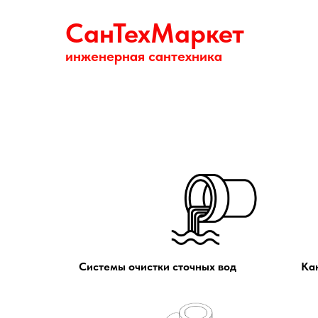
СанТехМаркет
инженерная сантехника
О нас
Наши па
Системы очистки сточных вод
Ка