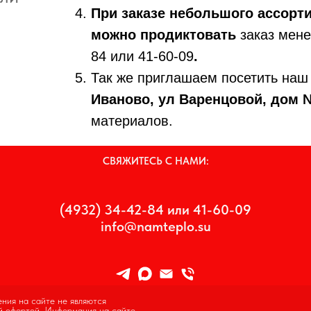
При заказе небольшого ассорти
можно продиктовать
заказ мене
84 или 41-60-09
.
Так же приглашаем посетить наш
Иваново, ул Варенцовой, дом 
материалов.
СВЯЖИТЕСЬ С НАМИ:
(4932) 34-42-84 или 41-60-09
info@namteplo.su
ния на сайте не являются
й офертой. Информация на сайте